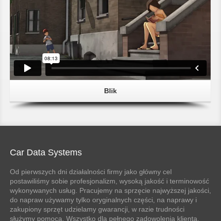
Blik
Car Data Systems
Od pierwszych dni działalności firmy jako główny cel
postawiliśmy sobie profesjonalizm, wysoką jakość i terminowość
wykonywanych usług. Pracujemy na sprzęcie najwyższej jakości,
do napraw używamy tylko oryginalnych części, na naprawy i
zakupiony sprzęt udzielamy gwarancji, w razie trudności
służymy pomocą. Wszystko dla pełnego zadowolenia klienta.